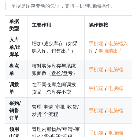
单据是库存变动的凭证，支持手机/电脑端操作。
单据
主要作用
操作链接
类型
入库
增加/减少库存（如采
手机端
/
电脑端入
单/出
购入库、销售出库）
库
/
电脑端出库
库单
盘点
核对实际库存与系统
手机端
/
电脑端
单
账面数（盘盈/盘亏）
调拨
在不同仓库之间调拨
手机端
/
电脑端
单
货品，总库存不变
采购/
管理“申请-审批-收货/
销售
手机端
/
电脑端
发货”全流程
订单
领用
管理内部物品“申请-审
手机端
/
电脑端
申请
批-出货-归还”流程